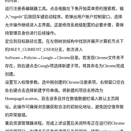
的内容：
运行注册表编辑器工具。点击电脑左下角开始菜单旁的搜索框，输
入“regedit”后按回车键启动程序。若弹出用户账户控制窗口，选择
允许操作继续进入主界面。这是修改系统级配置的必要步骤，需保
持管理员身份进行后续操作。
定位到目标路径位置。在左侧树状结构中找到并展开计算机节点下
的HKEY_CURRENT_USER分支，依次进入
Software→Policies→Google→Chrome目录。若发现Chrome文件夹不
存在，则右键点击Google项选择新建子项，将其命名为Chrome完成
创建。
设置写入权限参数。选中刚创建的Chrome注册表项，右侧窗口空白
处右键点击选择新建字符串值。将新建的项目名称改为
HomepageLocation，双击该条目并在数值数据栏填入默认主页网
址。此操作可确保浏览器获取合法的初始化地址，避免因空值导致
的异常报错。
重启资源管理器进程。完成上述设置后关闭所有正在运行的Chrome