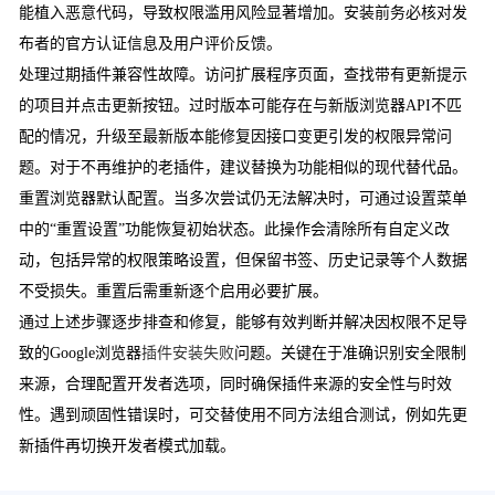
能植入恶意代码，导致权限滥用风险显著增加。安装前务必核对发
布者的官方认证信息及用户评价反馈。
处理过期插件兼容性故障。访问扩展程序页面，查找带有更新提示
的项目并点击更新按钮。过时版本可能存在与新版浏览器API不匹
配的情况，升级至最新版本能修复因接口变更引发的权限异常问
题。对于不再维护的老插件，建议替换为功能相似的现代替代品。
重置浏览器默认配置。当多次尝试仍无法解决时，可通过设置菜单
中的“重置设置”功能恢复初始状态。此操作会清除所有自定义改
动，包括异常的权限策略设置，但保留书签、历史记录等个人数据
不受损失。重置后需重新逐个启用必要扩展。
通过上述步骤逐步排查和修复，能够有效判断并解决因权限不足导
致的Google浏览器
插件安装失败
问题。关键在于准确识别安全限制
来源，合理配置开发者选项，同时确保插件来源的安全性与时效
性。遇到顽固性错误时，可交替使用不同方法组合测试，例如先更
新插件再切换开发者模式加载。