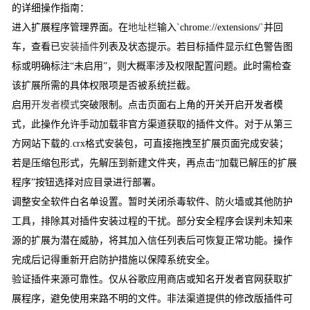
的详细操作指南：
进入扩展程序管理界面。在
地址栏
输入`chrome://extensions/`并回
车，查看已
安装插件
列表及状态提示。若目标插件显示红色警告图
标或明确标注“未启用”，则大概率涉及权限配置问题。此时需检查
该扩展所需的具体权限项是否被系统拦截。
启用
开发者模式
突破限制。点击页面右上角的开关开启开发者模
式，此操作允许手动加载非官方渠道获取的插件文件。对于从第三
方网站下载的.crx格式安装包，可直接拖拽至扩展页面完成安装；
若是压缩包形式，先解压到新建文件夹，再点击“加载已解压的扩展
程序”按钮选择对应目录进行部署。
调整安全软件白名单设置。暂时关闭杀毒软件、防火墙或其他防护
工具，排除其对插件安装过程的干扰。部分安全程序会误判未知来
源的扩展为潜在威胁，将其加入信任列表后可恢复正常功能。操作
完成后记得重新开启防护措施以保障系统安全。
验证插件来源可靠性。仅从谷歌应用商店或知名开发者官网获取扩
展程序，避免使用来路不明的文件。非法渠道提供的修改版插件可