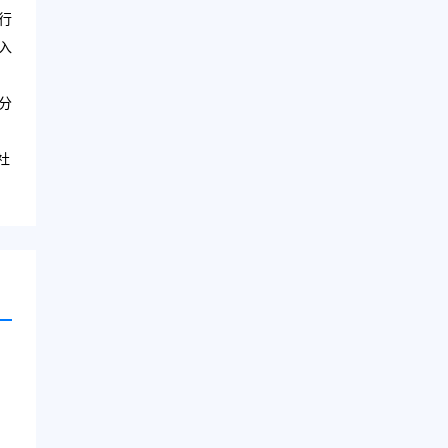
行
入
分
社