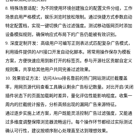
8. 特殊场景适配：为不同使用环境创建独立的配置文件分组，工作
场景启用严格模式，娱乐浏览时放松限制。通过快捷方式参数启动
特定配置档，实现一键切换广告过滤强度。测试移动版网页时添加
设备模拟规则，确保响应式布局下的广告仍能被有效识别。
9. 深度定制开发：高级用户可编写正则表达式匹配复杂广告模式，
利用插件提供的API接口开发自动化脚本。将常用操作保存为模板
方案，方便快速应用到新打开的标签页。参与开源社区贡献自定义
规则集，共享给其他用户共同完善过滤效果。
10. 效果验证方法：访问Alexa排名靠前的热门网站测试拦截覆盖
率，用网页源代码查看工具确认剩余广告标记数量。对比开启/关闭
插件状态下的页面加载耗时差异，量化评估性能影响程度。收集一
周内的拦截统计报告，分析高频出现的漏网广告来源特征。
通过逐步实施上述方案，用户既能灵活控制广告过滤强度，又能通
过多维度调整保障浏览器流畅运行。每个操作环节都经过实际测试
确认可行性，建议按顺序耐心处理直至达到理想效果。