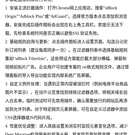
1. 安装主流拦截插件：打开Chrome网上应用店，搜索“uBlock
Origin”“Adblock Plus”或“AdGuard”。选择官方版本点击添加到浏览
器，安装完成后插件图标会出现在右上角工具栏。若提示无法下
载，先检查系统时间是否正确以避免SSL验证失败。
2. 基础规则启用与更新：点击插件图标进入设置页面，勾选
自动更
新
订阅列表（建议每周同步一次）。在过滤器列表中选择基础规则
集如“uBlock Filterlists”，这些预设方案能拦截大部分横幅、弹窗和
视频前贴片广告。企业用户可创建专属的.txt格式规则文件，通过管
理面板的导入导出功能实现内部系统广告屏蔽。
3. 自定义例外处理：当遇到正常内容被误拦时（例如电商平台商品
图片不显示），在
插件设置
里找到排除过滤器选项，将相关域名加
入白名单。临时测试时可先禁用插件，确认需要放行的网站后再添
加到允许列表。对于特定网页元素屏蔽，可在自定义过滤器中添加
CSS选择器或JS代码片段。
4. 性能优化调整：进入高级设置关闭实时监控元素变化选项，减少
Dom Mutation检测带来的资源占用。若发现页面加载变慢，尝试禁