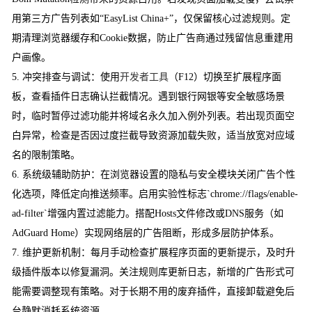
用第三方广告列表如“EasyList China+”，仅保留核心过滤规则。定
期清理浏览器缓存和Cookie数据，防止广告商通过残留信息重建用
户画像。
5. 冲突排查与调试：使用
开发者工具
（F12）切换至扩展程序面
板，查看插件日志确认拦截情况。遇到银行网银等安全敏感场景
时，临时暂停过滤功能并将域名永久加入例外列表。若出现页面空
白异常，检查是否因过度拦截导致资源加载失败，适当放宽对应域
名的限制策略。
6. 系统级辅助防护：在浏览器设置的隐私与安全模块关闭广告个性
化选项，降低定向推送频率。启用实验性标志`chrome://flags/enable-
ad-filter`增强内置过滤能力。搭配Hosts文件修改或DNS服务（如
AdGuard Home）实现网络层的广告阻断，形成多层防护体系。
7. 维护更新机制：每月手动检查扩展程序页面的更新提示，及时升
级插件版本以修复漏洞。关注规则库更新日志，新增的广告形式可
能需要调整现有策略。对于长期不用的废弃插件，直接卸载避免后
台静默消耗系统资源。