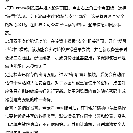
打开Chrome浏览器并进入设置页面。点击右上角三个点图标，选择
“设置”选项。向下滚动找到“隐私与安全”部分，这是管理账号安全
的核心区域。在此界面可查看
已保存的密码
、登录信息和同步状
态。
启用双重身份验证功能。在设置中搜索“安全”相关选项，开启“增强
型保护”模式。该功能会实时监控异常登录尝试，并在新设备登录时
要求二次验证。建议绑定手机或身份验证器应用，确保即使密码泄
露也能阻止未授权访问。
定期检查已保存的密码强度。进入“密码”管理模块，系统会自动评
估每个网站的凭证安全性。对于弱密码或重复使用的密码，点击对
应条目右侧的编辑按钮进行更新。使用浏览器内置的随机密码生成
器创建高强度的唯一密码。
配置同步偏好设置。登录Chrome账号后，在“同步”选项中精细选择
需要跨设备共享的数据类型。默认情况下仅
同步书签
和设置，避免
自动填充敏感信息到不可信网站。若共用计算机，可创建独立个人
资料实现隔离浏览。