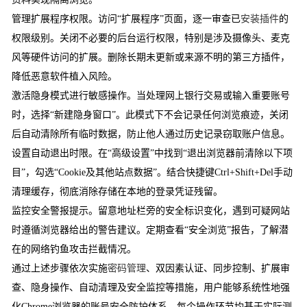
管理扩展程序权限。访问“扩展程序”页面，逐一审查已
安装插件
的
权限级别。关闭不必要的后台运行权限，特别是涉及摄像头、麦克
风等硬件访问的扩展。删除长期未更新或来源不明的第三方插件，
降低恶意软件植入风险。
激活隐身模式进行敏感操作。当处理网上银行交易或输入重要账号
时，选择“新建隐身窗口”。此模式下不会记录任何浏览痕迹，关闭
后自动清除所有临时数据，防止他人通过历史记录窃取账户信息。
设置自动退出时限。在“高级设置”中找到“退出浏览器前清除以下项
目”，勾选“Cookie及其他站点数据”。结合快捷键Ctrl+Shift+Del手动
清理缓存，彻底消除存储在本地的登录凭证残留。
监控安全警报提示。留意地址栏旁的安全标识变化，遇到可疑网站
时遵循浏览器给出的警告建议。定期查看“安全浏览”报告，了解潜
在的网络钓鱼攻击拦截情况。
通过上述步骤依次实施
密码管理
、双因素认证、同步控制、扩展审
查、隐身操作、自动清理及安全监控等措施，用户能够系统性地强
化Chrome浏览器的账号安全防护体系。每个操作环节均基于实际测