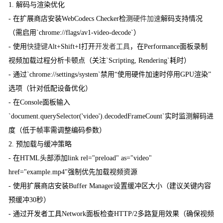
1. 解码与渲染优化
- 在扩展商店安装WebCodecs Checker检测
硬件加速
解码支持情况
（需启用`chrome://flags/av1-video-decode`）
- 使用
快捷键
Alt+Shift+I打开
开发者工具
，在Performance面板录制
视频加载过程分析卡顿点（关注`Scripting, Rendering`耗时）
- 通过`chrome://settings/system`禁用“使用硬件加速时停用GPU渲染”
选项（针对低配设备优化）
- 在Console面板输入
`document.querySelector('video').decodedFrameCount`实时监测解码进
度（低于帧率需调整编码参数）
2. 预加载与缓冲策略
- 在HTML头部添加link rel="preload" as="video"
href="example.mp4"强制优先加载视频资源
- 使用扩展商店安装Buffer Manager设置缓冲区大小（建议关键内容
预缓冲30秒）
- 通过开发者工具Network面板检查HTTP/2多路复用效果（确保视频