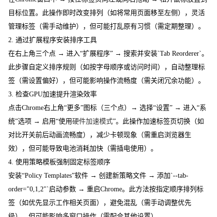
目标位置。此操作即时改变排列（如将常用页面移至左侧），灵活
管理标签（需手动维护），但可能打乱原有习惯（需定期整理）。
2. 通过扩展程序安装排序工具
在右上角三个点 → 进入“扩展程序” → 搜索并安装`Tab Reorderer`。
此步骤自定义排序规则（如按字母顺序或访问时间），自动整理标
签（需设置偏好），但可能影响操作流畅度（需关闭冗余功能）。
3. 检查GPU加速提升渲染效率
点击Chrome右上角“更多”图标（三个点）→ 选择“设置” → 进入“系
统”选项 → 启用“使用
硬件加速模式
”。此操作加速标签页切换（如
对比开关前后动画流畅度），减少卡顿现象（需重启浏览器生
效），但可能导致电池消耗加快（需插电使用）。
4. 使用策略模板强制固定标签顺序
安装“Policy Templates”软件 → 创建新策略文件 → 添加`--tab-
order="0,1,2"`启动参数 → 重启Chrome。此方法按指定顺序排列标
签（如优先显示工作相关页面），避免混乱（需手动调整优先
级），但可能影响多窗口操作（需配合其他设置）。