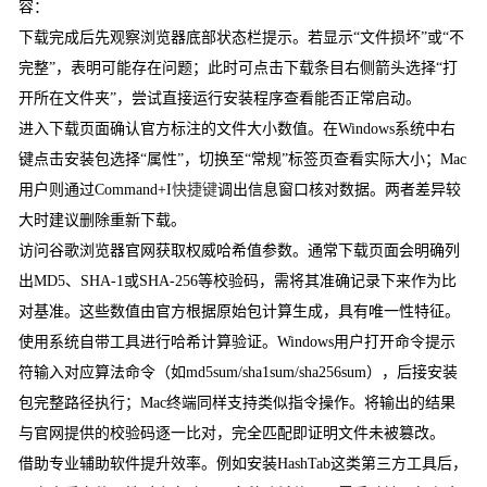
容：
下载完成后先观察浏览器底部状态栏提示。若显示“文件损坏”或“不
完整”，表明可能存在问题；此时可点击下载条目右侧箭头选择“打
开所在文件夹”，尝试直接运行安装程序查看能否正常启动。
进入下载页面确认官方标注的文件大小数值。在Windows系统中右
键点击安装包选择“属性”，切换至“常规”标签页查看实际大小；Mac
用户则通过Command+I
快捷键
调出信息窗口核对数据。两者差异较
大时建议删除重新下载。
访问谷歌浏览器官网获取权威哈希值参数。通常下载页面会明确列
出MD5、SHA-1或SHA-256等校验码，需将其准确记录下来作为比
对基准。这些数值由官方根据原始包计算生成，具有唯一性特征。
使用系统自带工具进行哈希计算验证。Windows用户打开命令提示
符输入对应算法命令（如md5sum/sha1sum/sha256sum），后接安装
包完整路径执行；Mac终端同样支持类似指令操作。将输出的结果
与官网提供的校验码逐一比对，完全匹配即证明文件未被篡改。
借助专业辅助软件提升效率。例如安装HashTab这类第三方工具后，