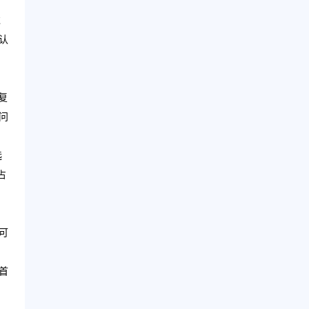
过
认
复
问
选
占
可
首