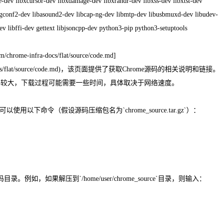
te-dev libxcursor-dev libxdamage-dev libxrandr-dev libxss-dev libxtst-dev
ibgconf2-dev libasound2-dev libcap-ng-dev libmtp-dev libusbmuxd-dev libudev-
ev libffi-dev gettext libjsoncpp-dev python3-pip python3-setuptools
hrome-infra-docs/flat/source/code.md]
me-infra-docs/flat/source/code.md)，该页面提供了获取Chrome源码的相关说明和链接
文件较大，下载过程可能需要一些时间，具体取决于网络速度。
以下命令（假设源码压缩包名为`chrome_source.tar.gz`）：
例如，如果解压到`/home/user/chrome_source`目录，则输入：